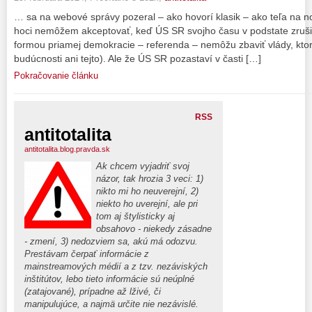
… sa na webové správy pozeral – ako hovorí klasik – ako teľa na n
hoci nemôžem akceptovať, keď ÚS SR svojho času v podstate zruši
formou priamej demokracie – referenda – nemôžu zbaviť vlády, ktor
budúcnosti ani tejto). Ale že ÚS SR pozastaví v časti […]
Pokračovanie článku
RSS
antitotalita
antitotalita.blog.pravda.sk
Ak chcem vyjadriť svoj
názor, tak hrozia 3 veci: 1)
nikto mi ho neuverejní, 2)
niekto ho uverejní, ale pri
tom aj štylisticky aj
obsahovo - niekedy zásadne
- zmení, 3) nedozviem sa, akú má odozvu.
Prestávam čerpať informácie z
mainstreamových médií a z tzv. nezáviských
inštitútov, lebo tieto informácie sú neúplné
(zatajované), prípadne až lživé, či
manipulujúce, a najmä určite nie nezávislé.