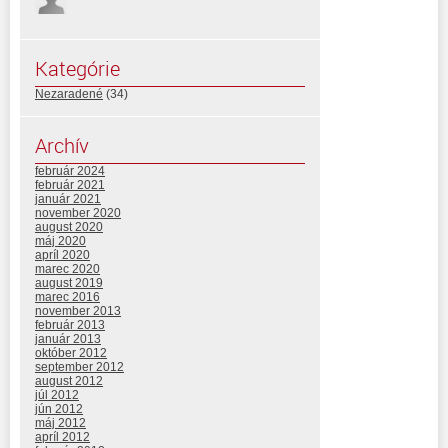
Kategórie
Nezaradené
(34)
Archív
február 2024
február 2021
január 2021
november 2020
august 2020
máj 2020
apríl 2020
marec 2020
august 2019
marec 2016
november 2013
február 2013
január 2013
október 2012
september 2012
august 2012
júl 2012
jún 2012
máj 2012
apríl 2012