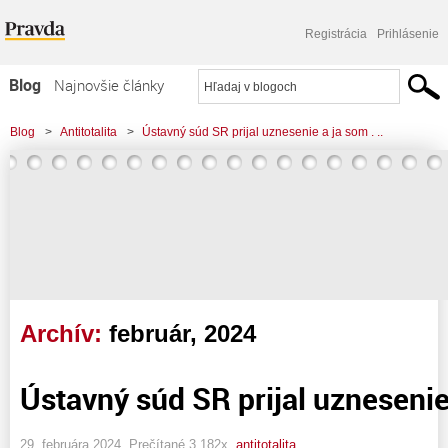
Registrácia
Prihlásenie
Blog
Najnovšie články
Najčítanejšie články
Blog
>
Antitotalita
>
Ústavný súd SR prijal uznesenie a ja som . ..
Najkomentovanejšie články
Zoznam blogov
Komerčné blogy
Archív:
február, 2024
Ústavný súd SR prijal uznesenie 
29. februára 2024, Prečítané 3 182x,
antitotalita