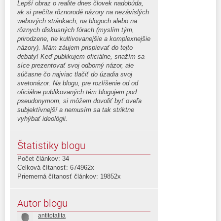
Lepší obraz o realite dnes človek nadobúda,
ak si prečíta rôznorodé názory na nezávislých
webových stránkach, na blogoch alebo na
rôznych diskusných fórach (myslím tým,
prirodzene, tie kultivovanejšie a komplexnejšie
názory). Mám záujem prispievať do tejto
debaty! Keď publikujem oficiálne, snažím sa
síce prezentovať svoj odborný názor, ale
súčasne čo najviac tlačiť do úzadia svoj
svetonázor. Na blogu, pre rozlíšenie od od
oficiálne publikovaných tém blogujem pod
pseudonymom, si môžem dovoliť byť oveľa
subjektívnejší a nemusím sa tak striktne
vyhýbať ideológii.
Štatistiky blogu
Počet článkov: 34
Celková čítanosť: 674962x
Priemerná čítanosť článkov: 19852x
Autor blogu
antitotalita