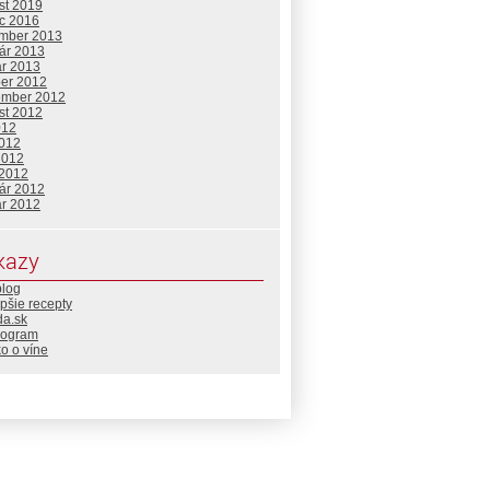
st 2019
c 2016
mber 2013
uár 2013
ár 2013
ber 2012
ember 2012
st 2012
012
2012
2012
 2012
uár 2012
ár 2012
kazy
blog
pšie recepty
da.sk
rogram
o o víne