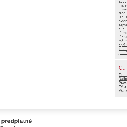
augu
mare
nove
febr
janu
októ
sept
augu
júl 2
jún 
máj 
apríl
febr
janu
Od
Foto
Najle
Prav
TV p
Všetk
 predplatné