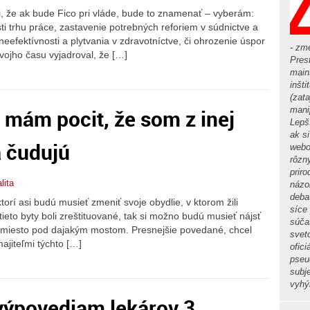
i, že ak bude Fico pri vláde, bude to znamenať – vyberám:
ti trhu práce, zastavenie potrebných reforiem v súdnictve a
eefektívnosti a plytvania v zdravotníctve, či ohrozenie úspor
- zm
 svojho času vyjadroval, že […]
Pres
main
inšti
(zata
, mám pocit, že som z inej
mani
Lepš
ak s
a čudujú
webo
rôzn
priro
lita
názo
deba
rí asi budú musieť zmeniť svoje obydlie, v ktorom žili
síce
tieto byty boli zreštituované, tak si možno budú musieť nájsť
súča
é miesto pod dajakým mostom. Presnejšie povedané, chcel
svet
ajiteľmi týchto […]
ofic
pseu
subj
vyhýb
 výpovediam lekárov 3