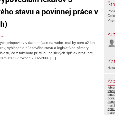
Šta
ého stavu a povinnej práce v
Poče
Celk
Prie
ch)
Aut
ita
ných príspevkov v danom čase na webe, mal by som už len
rov, vyhlásenie núdzového stavu a legislatívne zámery
slostí, čo z takéhoto prístupu politických špičiek hrozí pre
ystém štátu v rokoch 2002-2006 […]
Kat
Neza
Arc
febr
febr
janu
nove
augu
máj 
apríl
mare