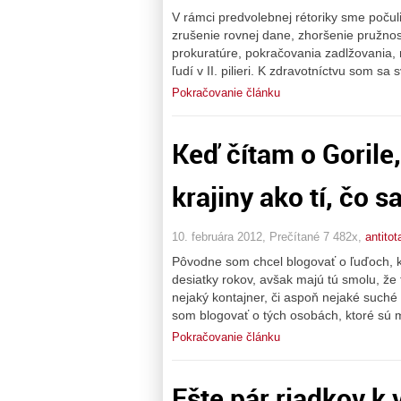
V rámci predvolebnej rétoriky sme počul
zrušenie rovnej dane, zhoršenie pružnos
prokuratúre, pokračovania zadlžovania, n
ľudí v II. pilieri. K zdravotníctvu som sa
Pokračovanie článku
Keď čítam o Gorile
krajiny ako tí, čo s
10. februára 2012, Prečítané 7 482x,
antitota
Pôvodne som chcel blogovať o ľuďoch, kto
desiatky rokov, avšak majú tú smolu, že 
nejaký kontajner, či aspoň nejaké such
som blogovať o tých osobách, ktoré sú m
Pokračovanie článku
Ešte pár riadkov k