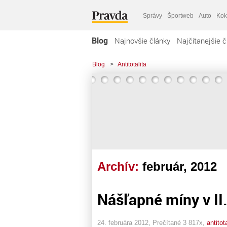
Správy
Športweb
Auto
Kok
Blog
Najnovšie články
Najčítanejšie č
Blog
>
Antitotalita
Archív:
február, 2012
Nášľapné míny v II
24. februára 2012, Prečítané 3 817x,
antitota