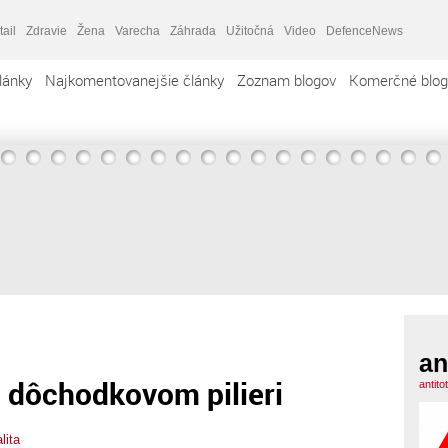
tail
Zdravie
Žena
Varecha
Záhrada
Užitočná
Video
DefenceNews
lánky
Najkomentovanejšie články
Zoznam blogov
Komerčné blog
an
. dôchodkovom pilieri
antito
lita