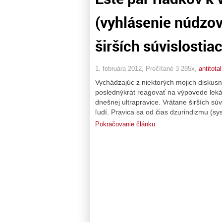
(vyhlásenie núdzov
širších súvislostia
1. februára 2012, Prečítané 3 285x,
antitotal
Vychádzajúc z niektorých mojich diskus
poslednýkrát reagovať na výpovede leká
dnešnej ultrapravice. Vrátane širších súvi
ľudí. Pravica sa od čias dzurindizmu (s
Pokračovanie článku