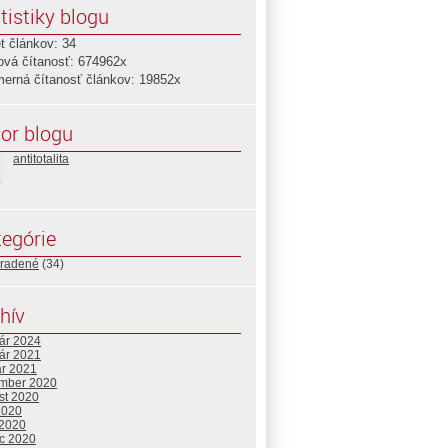
tistiky blogu
t článkov: 34
ová čítanosť: 674962x
merná čítanosť článkov: 19852x
or blogu
antitotalita
egórie
radené
(34)
hív
uár 2024
uár 2021
ár 2021
mber 2020
st 2020
2020
 2020
c 2020