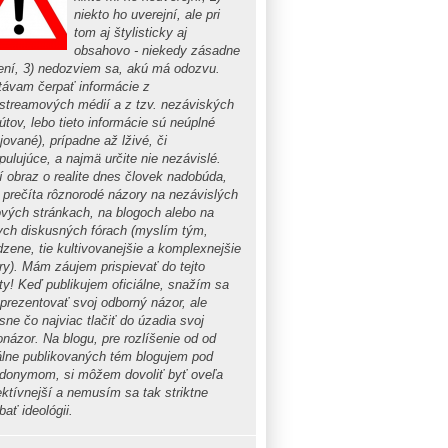
niekto ho uverejní, ale pri
tom aj štylisticky aj
obsahovo - niekedy zásadne
ení, 3) nedozviem sa, akú má odozvu.
távam čerpať informácie z
streamových médií a z tzv. nezáviských
tútov, lebo tieto informácie sú neúplné
jované), prípadne až lživé, či
pulujúce, a najmä určite nie nezávislé.
í obraz o realite dnes človek nadobúda,
i prečíta rôznorodé názory na nezávislých
vých stránkach, na blogoch alebo na
ych diskusných fórach (myslím tým,
dzene, tie kultivovanejšie a komplexnejšie
ry). Mám záujem prispievať do tejto
ty! Keď publikujem oficiálne, snažím sa
 prezentovať svoj odborný názor, ale
sne čo najviac tlačiť do úzadia svoj
onázor. Na blogu, pre rozlíšenie od od
iálne publikovaných tém blogujem pod
donymom, si môžem dovoliť byť oveľa
ektívnejší a nemusím sa tak striktne
ať ideológii.