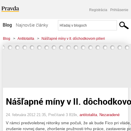
Registrácia
Prihlásenie
Blog
Najnovšie články
Najčítanejšie články
Blog
>
Antitotalita
>
Nášľapné míny v II. dôchodkovom pilieri
Najkomentovanejšie články
Zoznam blogov
Komerčné blogy
Nášľapné míny v II. dôchodkovo
24. februára 2012 21:35
, Prečítané 3 819x,
antitotalita
,
Nezaradené
V rámci predvolebnej rétoriky sme počuli, že ak bude Fico pri vlá
zrušenie rovnej dane, zhoršenie pružnosti trhu práce, zastavenie p