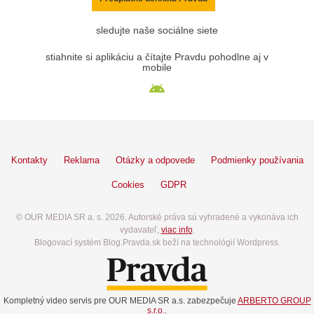
sledujte naše sociálne siete
stiahnite si aplikáciu a čítajte Pravdu pohodlne aj v
mobile
Kontakty
Reklama
Otázky a odpovede
Podmienky používania
Cookies
GDPR
© OUR MEDIA SR a. s. 2026. Autorské práva sú vyhradené a vykonáva ich
vydavateľ,
viac info
.
Blogovací systém Blog.Pravda.sk beží na technológií Wordpress.
Kompletný video servis pre OUR MEDIA SR a.s. zabezpečuje
ARBERTO GROUP
s.r.o.
.