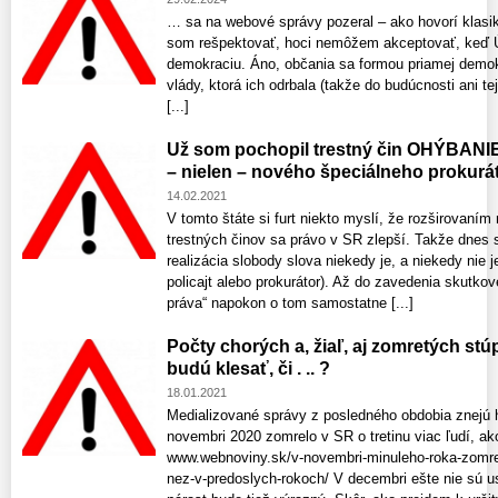
… sa na webové správy pozeral – ako hovorí klasik
som rešpektovať, hoci nemôžem akceptovať, keď Ú
demokraciu. Áno, občania sa formou priamej demok
vlády, ktorá ich odrbala (takže do budúcnosti ani t
[...]
Už som pochopil trestný čin OHÝBANI
– nielen – nového špeciálneho prokurá
14.02.2021
V tomto štáte si furt niekto myslí, že rozširovan
trestných činov sa právo v SR zlepší. Takže dnes s
realizácia slobody slova niekedy je, a niekedy nie 
policajt alebo prokurátor). Až do zavedenia skutkov
práva“ napokon o tom samostatne [...]
Počty chorých a, žiaľ, aj zomretých st
budú klesať, či . .. ?
18.01.2021
Medializované správy z posledného obdobia znejú 
novembri 2020 zomrelo v SR o tretinu viac ľudí, a
www.webnoviny.sk/v-novembri-minuleho-roka-zomrelo
nez-v-predoslych-rokoch/ V decembri ešte nie sú ust