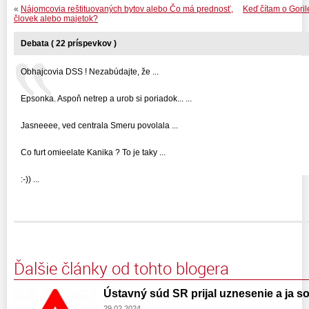
«
Nájomcovia reštituovaných bytov alebo Čo má prednosť,
Keď čítam o Gorile
človek alebo majetok?
Debata ( 22 príspevkov )
Obhajcovia DSS ! Nezabúdajte, že ...
Epsonka. Aspoň netrep a urob si poriadok... ...
Jasneeee, ved centrala Smeru povolala ...
Co furt omieelate Kanika ? To je taky ...
:-)) ...
Ďalšie články od tohto blogera
Ústavný súd SR prijal uznesenie a ja som
29.02.2024