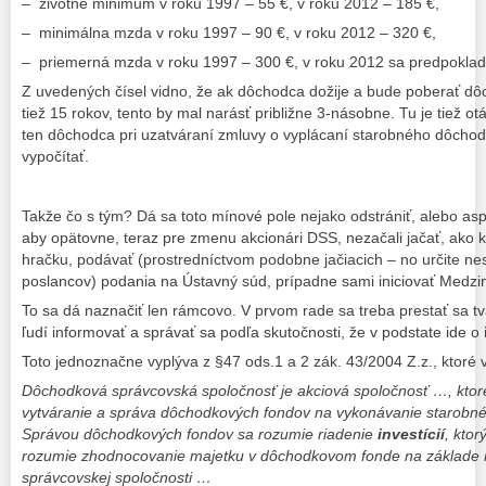
– životné minimum v roku 1997 – 55 €, v roku 2012 – 185 €,
– minimálna mzda v roku 1997 – 90 €, v roku 2012 – 320 €,
– priemerná mzda v roku 1997 – 300 €, v roku 2012 sa predpoklad
Z uvedených čísel vidno, že ak dôchodca dožije a bude poberať d
tiež 15 rokov, tento by mal narásť približne 3-násobne. Tu je tiež ot
ten dôchodca pri uzatváraní zmluvy o vyplácaní starobného dôchod
vypočítať.
Takže čo s tým? Dá sa toto mínové pole nejako odstrániť, alebo asp
aby opätovne, teraz pre zmenu akcionári DSS, nezačali jačať, ako
hračku, podávať (prostredníctvom podobne jačiacich – no určite n
poslancov) podania na Ústavný súd, prípadne sami iniciovať Medzi
To sa dá naznačiť len rámcovo. V prvom rade sa treba prestať sa tvá
ľudí informovať a správať sa podľa skutočnosti, že v podstate ide o
Toto jednoznačne vyplýva z §47 ods.1 a 2 zák. 43/2004 Z.z., ktoré 
Dôchodková správcovská spoločnosť je akciová spoločnosť …, ktore
vytváranie a správa dôchodkových fondov na vykonávanie starob
Správou dôchodkových fondov sa rozumie riadenie
investícií
, kto
rozumie zhodnocovanie majetku v dôchodkovom fonde na základe 
správcovskej spoločnosti …