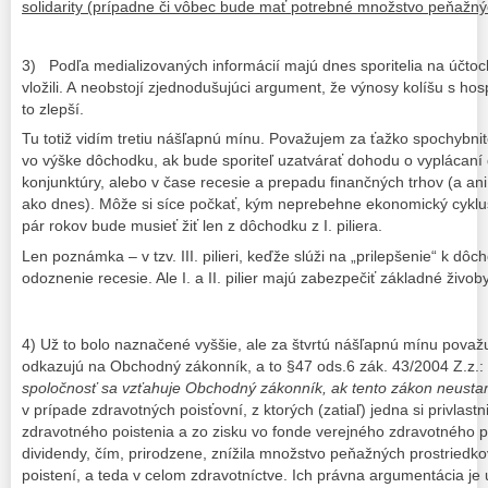
solidarity (prípadne či vôbec bude mať potrebné množstvo peňažných
3) Podľa medializovaných informácií majú dnes sporitelia na účto
vložili. A neobstojí zjednodušujúci argument, že výnosy kolíšu s h
to zlepší.
Tu totiž vidím tretiu nášľapnú mínu. Považujem za ťažko spochybnit
vo výške dôchodku, ak bude sporiteľ uzatvárať dohodu o vyplácaní
konjunktúry, alebo v čase recesie a prepadu finančných trhov (a a
ako dnes). Môže si síce počkať, kým neprebehne ekonomický cyklus 
pár rokov bude musieť žiť len z dôchodku z I. piliera.
Len poznámka – v tzv. III. pilieri, keďže slúži na „prilepšenie“ k dô
odoznenie recesie. Ale I. a II. pilier majú zabezpečiť základné živoby
4) Už to bolo naznačené vyššie, ale za štvrtú nášľapnú mínu považ
odkazujú na Obchodný zákonník, a to §47 ods.6 zák. 43/2004 Z.z.:
spoločnosť sa vzťahuje Obchodný zákonník, ak tento zákon neusta
v prípade zdravotných poisťovní, z ktorých (zatiaľ) jedna si privlastn
zdravotného poistenia a zo zisku vo fonde verejného zdravotného p
dividendy, čím, prirodzene, znížila množstvo peňažných prostried
poistení, a teda v celom zdravotníctve. Ich právna argumentácia j