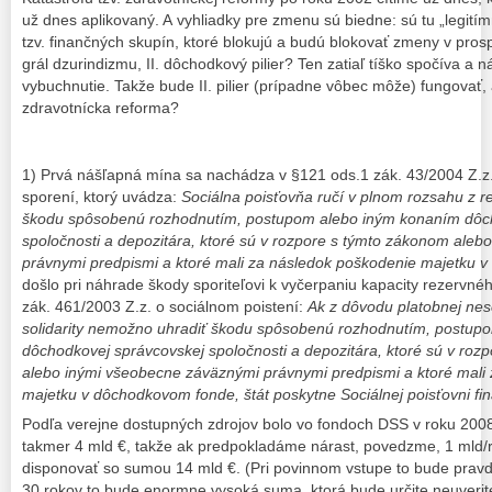
už dnes aplikovaný. A vyhliadky pre zmenu sú biedne: sú tu „legití
tzv. finančných skupín, ktoré blokujú a budú blokovať zmeny v pros
grál dzurindizmu, II. dôchodkový pilier? Ten zatiaľ tíško spočíva a
vybuchnutie. Takže bude II. pilier (prípadne vôbec môže) fungovať,
zdravotnícka reforma?
1) Prvá nášľapná mína sa nachádza v §121 ods.1 zák. 43/2004 Z.
sporení, ktorý uvádza:
Sociálna poisťovňa ručí v plnom rozsahu z re
škodu spôsobenú rozhodnutím, postupom alebo iným konaním dôc
spoločnosti a depozitára, ktoré sú v rozpore s týmto zákonom ale
právnymi predpismi a ktoré mali za následok poškodenie majetku
došlo pri náhrade škody sporiteľovi k vyčerpaniu kapacity rezervné
zák. 461/2003 Z.z. o sociálnom poistení:
Ak z dôvodu platobnej ne
solidarity nemožno uhradiť škodu spôsobenú rozhodnutím, postup
dôchodkovej správcovskej spoločnosti a depozitára, ktoré sú v roz
alebo inými všeobecne záväznými právnymi predpismi a ktoré mali
majetku v dôchodkovom fonde, štát poskytne Sociálnej poisťovni f
Podľa verejne dostupných zdrojov bolo vo fondoch DSS v roku 2008
takmer 4 mld €, takže ak predpokladáme nárast, povedzme, 1 mld/
disponovať so sumou 14 mld €. (Pri povinnom vstupe to bude pravd
30 rokov to bude enormne vysoká suma, ktorá bude určite neuverite