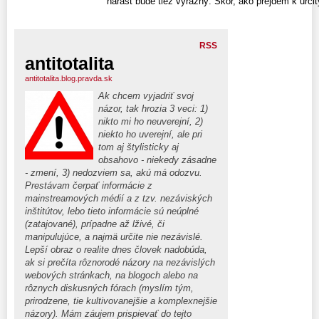
nárast bude tiež výrazný. Skôr, ako prejdem k určitý
RSS
antitotalita
antitotalita.blog.pravda.sk
Ak chcem vyjadriť svoj
názor, tak hrozia 3 veci: 1)
nikto mi ho neuverejní, 2)
niekto ho uverejní, ale pri
tom aj štylisticky aj
obsahovo - niekedy zásadne
- zmení, 3) nedozviem sa, akú má odozvu.
Prestávam čerpať informácie z
mainstreamových médií a z tzv. nezáviských
inštitútov, lebo tieto informácie sú neúplné
(zatajované), prípadne až lživé, či
manipulujúce, a najmä určite nie nezávislé.
Lepší obraz o realite dnes človek nadobúda,
ak si prečíta rôznorodé názory na nezávislých
webových stránkach, na blogoch alebo na
rôznych diskusných fórach (myslím tým,
prirodzene, tie kultivovanejšie a komplexnejšie
názory). Mám záujem prispievať do tejto