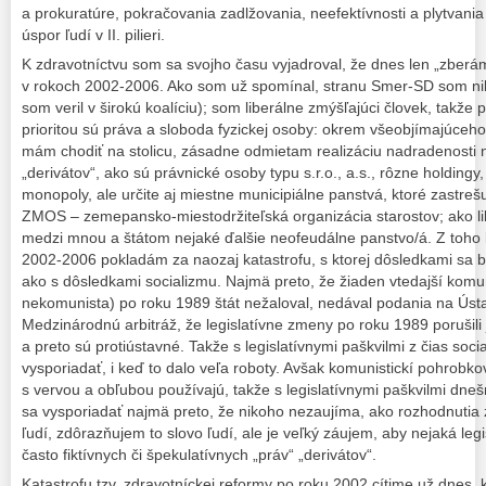
a prokuratúre, pokračovania zadlžovania, neefektívnosti a plytvania
úspor ľudí v II. pilieri.
K zdravotníctvu som sa svojho času vyjadroval, že dnes len „zberám
v rokoch 2002-2006. Ako som už spomínal, stranu Smer-SD som nikd
som veril v širokú koalíciu); som liberálne zmýšľajúci človek, tak
prioritou sú práva a sloboda fyzickej osoby: okrem všeobjímajúceho š
mám chodiť na stolicu, zásadne odmietam realizáciu nadradenosti 
„derivátov“, ako sú právnické osoby typu s.r.o., a.s., rôzne holdingy
monopoly, ale určite aj miestne municipiálne panstvá, ktoré zastrešu
ZMOS – zemepansko-miestodržiteľská organizácia starostov; ako l
medzi mnou a štátom nejaké ďalšie neofeudálne panstvo/á. Z toho l
2002-2006 pokladám za naozaj katastrofu, s ktorej dôsledkami sa
ako s dôsledkami socializmu. Najmä preto, že žiaden vtedajší komun
nekomunista) po roku 1989 štát nežaloval, nedával podania na Úst
Medzinárodnú arbitráž, že legislatívne zmeny po roku 1989 porušili
a preto sú protiústavné. Takže s legislatívnymi paškvilmi z čias soc
vysporiadať, i keď to dalo veľa roboty. Avšak komunistickí pohrobkov
s vervou a obľubou používajú, takže s legislatívnymi paškvilmi dne
sa vysporiadať najmä preto, že nikoho nezaujíma, ako rozhodnutia
ľudí, zdôrazňujem to slovo ľudí, ale je veľký záujem, aby nejaká le
často fiktívnych či špekulatívnych „práv“ „derivátov“.
Katastrofu tzv. zdravotníckej reformy po roku 2002 cítime už dnes,