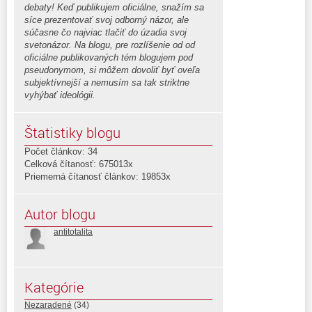
debaty! Keď publikujem oficiálne, snažím sa
síce prezentovať svoj odborný názor, ale
súčasne čo najviac tlačiť do úzadia svoj
svetonázor. Na blogu, pre rozlíšenie od od
oficiálne publikovaných tém blogujem pod
pseudonymom, si môžem dovoliť byť oveľa
subjektívnejší a nemusím sa tak striktne
vyhýbať ideológii.
Štatistiky blogu
Počet článkov: 34
Celková čítanosť: 675013x
Priemerná čítanosť článkov: 19853x
Autor blogu
antitotalita
Kategórie
Nezaradené
(34)