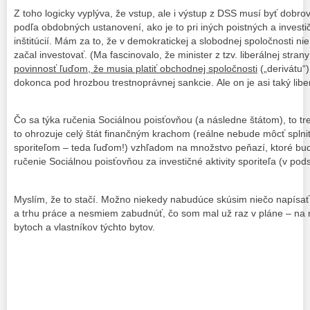
Z toho logicky vyplýva, že vstup, ale i výstup z DSS musí byť dobro
podľa obdobných ustanovení, ako je to pri iných poistných a invest
inštitúcií. Mám za to, že v demokratickej a slobodnej spoločnosti ni
začal investovať. (Ma fascinovalo, že minister z tzv. liberálnej stran
povinnosť ľuďom, že musia platiť obchodnej spoločnost
i
(„derivátu“)
dokonca pod hrozbou trestnoprávnej sankcie. Ale on je asi taký libe
Čo sa týka ručenia Sociálnou poisťovňou (a následne štátom), to tr
to ohrozuje celý štát finančným krachom (reálne nebude môcť splni
sporiteľom – teda ľuďom!) vzhľadom na množstvo peňazí, ktoré bu
ručenie Sociálnou poisťovňou za investičné aktivity sporiteľa (v pods
Myslím, že to stačí. Možno niekedy nabudúce skúsim niečo napísať
a trhu práce a nesmiem zabudnúť, čo som mal už raz v pláne – na 
bytoch a vlastníkov týchto bytov.