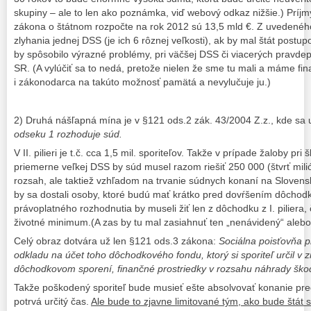
skupiny – ale to len ako poznámka, viď webový odkaz nižšie.) Príjm
zákona o štátnom rozpočte na rok 2012 sú 13,5 mld €. Z uvedeného 
zlyhania jednej DSS (je ich 6 rôznej veľkosti), ak by mal štát postup
by spôsobilo výrazné problémy, pri väčšej DSS či viacerých pravd
SR. (A vylúčiť sa to nedá, pretože nielen že sme tu mali a máme fin
i zákonodarca na takúto možnosť pamätá a nevylučuje ju.)
2) Druhá nášľapná mína je v §121 ods.2 zák. 43/2004 Z.z., kde sa
odseku 1 rozhoduje súd.
V II. pilieri je t.č. cca 1,5 mil. sporiteľov. Takže v prípade žaloby 
priemerne veľkej DSS by súd musel razom riešiť 250 000 (štvrť mil
rozsah, ale taktiež vzhľadom na trvanie súdnych konaní na Sloven
by sa dostali osoby, ktoré budú mať krátko pred dovŕšením dôchod
právoplatného rozhodnutia by museli žiť len z dôchodku z I. pilier
životné minimum.(A zas by tu mal zasiahnuť ten „nenávidený“ alebo 
Celý obraz dotvára už len §121 ods.3 zákona:
Sociálna poisťovňa 
odkladu na účet toho dôchodkového fondu, ktorý si sporiteľ určil v
dôchodkovom sporení, finančné prostriedky v rozsahu náhrady ško
Takže poškodený sporiteľ bude musieť ešte absolvovať konanie pred
potrvá určitý čas.
Ale bude to zjavne limitované tým, ako bude štát