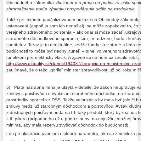
Obchodného zákonníka:
Akcionár má právo na podiel zo zisku spolo
zhromaždenie podľa výsledku hospodárenia určilo na rozdelenie.
Takže pri takomto paušalizovanom odkaze na Obchodný zákonník, b
ustanovení (aspoň ja som ich nenašiel), sa môže zopakovať to, čo
verejného zdravotného poistenia – akcionár si môže začať „ukrajov
starobného dôchodkového sporenia, čím, prirodzene, bude zhoršo
sporiteľov. Teraz je to neaktuálne, keďže fondy sú v strate a teda n
budúcnosti to môže byť riadny „tunel“ – tunel vo verejnom zdravotn
tunelíkom pre elektrický vláčik. A zjavne sa na ňom už začalo robiť, 
http://www.aktuality.sk/clanok/194037/korupcia-na-ministerstve-prace
zaujímavé, že o tejto „gorile“ minister spravodlivosti už pol roka ml
5) Piata nášľapná mína je ukrytá v detaile, že zákon neupravuje v
zmluvy s poisťovňou o vyplácaní starobného dôchodku, na ktorú 
prostriedky sporiteľa z DSS. Takže valorizácia by mala byť (ale či 
zmluvy medzi už starobným dôchodcom a poisťovňou. Avšak kľudne
z dostupných poisťovní nedá na trh taký produkt, ktorý by reálne 
z II. piliera (prípadne ho už a priori stanoví na najnižšej možnej úr
minima, aby mala rezervu zvyšovať dôchodok do budúcnosti).
Len pre ilustráciu uvediem niektoré parametre, ako sa zmenili za p