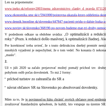
Len na pripomenutie:
www.ineko.sk/reformy2003/menu_zdravotnictvo_clanky_d_pravda_07112
www.
ekonomika.sme.sk/c/5941000/poistovna-ukazala-ktore-oddelenia-sko
www.dennik.hnonline.sk/slovensko/447847-pacienti-pridu-o-dalsie-lozka-a
www.noviny.sk/slovensko/368190-po-novom-budeme-mat-tri-druhy-nemoc
O optimalizácii a redukci
V poslednom odkaze sa obdobne uvádza: „
roky.“ (Pozn. k redukcii došlo masívnej, k optimalizácii žiadnej. Ak
Pre korektnosť treba uviesť, že s touto deštrukciou dnešný premiér nemá 
mnohých vyjadrení je nepochybné, že o tom vedel. No konania či nekonania
„maslo“.
2.
Už v júli 2020 sa začalo prejavovať možný pomalý príchod tzv. druhej
pohybom osôb počas dovoleniek. To má 2 formy:
príchod turistov zo zahraničia do SR a
návrat občanov SR na Slovensko po absolvovaní dovolenky.
Mám za to, že
je povinnosťou štátu chrániť svojich občanov pred epidem
zrealizovať štandardným spôsobom, že každý, kto vstupuje na územie SR