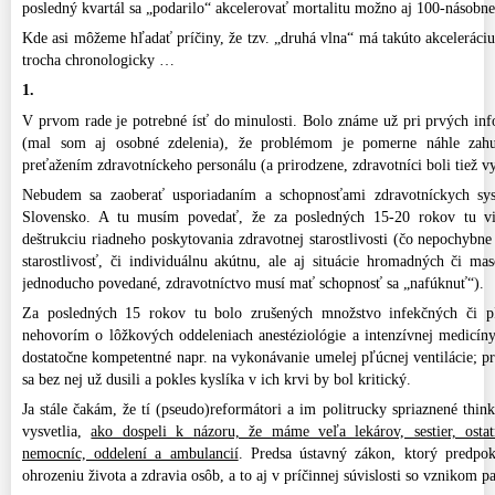
posledný kvartál sa „podarilo“ akcelerovať mortalitu možno aj 100-násobne
Kde asi môžeme hľadať príčiny, že tzv. „druhá vlna“ má takúto akceleráci
trocha chronologicky …
1.
V prvom rade je potrebné ísť do minulosti. Bolo známe už pri prvých inf
(mal som aj osobné zdelenia), že problémom je pomerne náhle zahus
preťažením zdravotníckeho personálu (a prirodzene, zdravotníci boli tiež v
Nebudem sa zaoberať usporiadaním a schopnosťami zdravotníckych sy
Slovensko. A tu musím povedať, že za posledných 15-20 rokov tu v
deštrukciu riadneho poskytovania zdravotnej starostlivosti (čo nepochybn
starostlivosť, či individuálnu akútnu, ale aj situácie hromadných či ma
jednoducho povedané, zdravotníctvo musí mať schopnosť sa „nafúknuť“).
Za posledných 15 rokov tu bolo zrušených množstvo infekčných či p
nehovorím o lôžkových oddeleniach anestéziológie a intenzívnej medicíny,
dostatočne kompetentné napr. na vykonávanie umelej pľúcnej ventilácie; pr
sa bez nej už dusili a pokles kyslíka v ich krvi by bol kritický.
Ja stále čakám, že tí (pseudo)reformátori a im politrucky spriaznené think
vysvetlia,
ako dospeli k názoru, že máme veľa lekárov, sestier, osta
nemocníc, oddelení a ambulancií
. Predsa ústavný zákon, ktorý predpo
ohrozeniu života a zdravia osôb, a to aj v príčinnej súvislosti so vznikom p