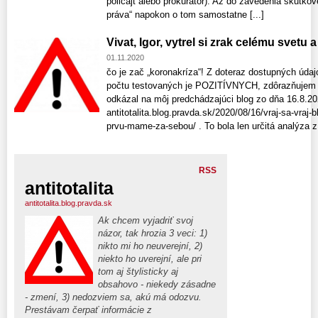
policajt alebo prokurátor). Až do zavedenia skutkov
práva“ napokon o tom samostatne [...]
Vivat, Igor, vytrel si zrak celému svetu 
01.11.2020
čo je zač „koronakríza“! Z doteraz dostupných úda
počtu testovaných je POZITÍVNYCH, zdôrazňuje
odkázal na môj predchádzajúci blog zo dňa 16.8.20
antitotalita.blog.pravda.sk/2020/08/16/vraj-sa-vraj-b
prvu-mame-za-sebou/ . To bola len určitá analýza z
RSS
antitotalita
antitotalita.blog.pravda.sk
Ak chcem vyjadriť svoj
názor, tak hrozia 3 veci: 1)
nikto mi ho neuverejní, 2)
niekto ho uverejní, ale pri
tom aj štylisticky aj
obsahovo - niekedy zásadne
- zmení, 3) nedozviem sa, akú má odozvu.
Prestávam čerpať informácie z