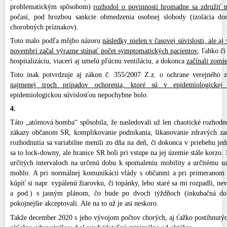
problematickým spôsobom)
rozhodol o povinnosti hromadne sa združiť 
počasí, pod hrozbou sankcie obmedzenia osobnej slobody (izolácia do
chorobných príznakov).
Toto malo podľa môjho názoru
následky nielen v časovej súvislosti, ale aj
novembri začal výrazne stúpať počet symptomatických pacientov
, ľahko či
hospitalizáciu, viacerí aj umelú pľúcnu ventiláciu, a dokonca
začínali zomi
Toto inak potvrdzuje aj zákon č. 355/2007 Z.z. o ochrane verejného 
najmenej troch prípadov ochorenia, ktoré sú v epidemiologickej s
epidemiologickou súvislosťou nepochybne bolo.
4.
Táto „atómová bomba“ spôsobila, že nasledovali už len chaotické rozhodnu
zákazy občanom SR, komplikovanie podnikania, šikanovanie zdravých za
rozhodnutia sa variabilne menili zo dňa na deň, či dokonca v priebehu je
sa to lock-downy, ale hranice SR boli pri vstupe na jej územie stále korzo
určitých intervaloch na určenú dobu k spomaleniu mobility a určitému uz
mohlo. A pri normálnej komunikácii vlády s občanmi a pri primeranom r
kúpiť si napr. vypálenú žiarovku, či topánky, lebo staré sa mi rozpadli, ne
a pod.) s jasným plánom, čo bude po dvoch týždňoch (inkubačná do
pokojnejšie akceptovali. Ale na to už je asi neskoro.
Takže december 2020 s jeho vývojom počtov chorých, aj ťažko postihnutých