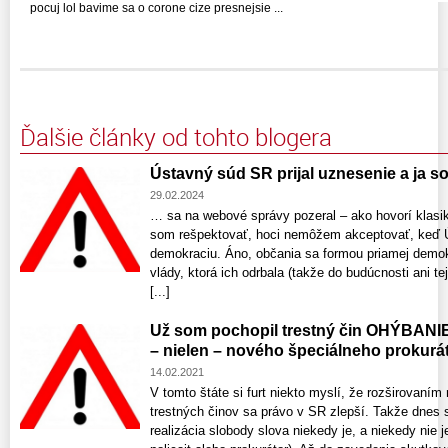
pocuj lol bavime sa o corone cize presnejsie ...
Ďalšie články od tohto blogera
Ústavný súd SR prijal uznesenie a ja som
29.02.2024
… sa na webové správy pozeral – ako hovorí klasik
som rešpektovať, hoci nemôžem akceptovať, keď Ú
demokraciu. Áno, občania sa formou priamej demok
vlády, ktorá ich odrbala (takže do budúcnosti ani t
[...]
Už som pochopil trestný čin OHÝBANI
– nielen – nového špeciálneho prokurá
14.02.2021
V tomto štáte si furt niekto myslí, že rozširovan
trestných činov sa právo v SR zlepší. Takže dnes s
realizácia slobody slova niekedy je, a niekedy nie 