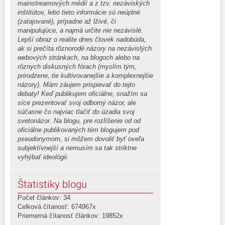
mainstreamových médií a z tzv. nezáviských
inštitútov, lebo tieto informácie sú neúplné
(zatajované), prípadne až lživé, či
manipulujúce, a najmä určite nie nezávislé.
Lepší obraz o realite dnes človek nadobúda,
ak si prečíta rôznorodé názory na nezávislých
webových stránkach, na blogoch alebo na
rôznych diskusných fórach (myslím tým,
prirodzene, tie kultivovanejšie a komplexnejšie
názory). Mám záujem prispievať do tejto
debaty! Keď publikujem oficiálne, snažím sa
síce prezentovať svoj odborný názor, ale
súčasne čo najviac tlačiť do úzadia svoj
svetonázor. Na blogu, pre rozlíšenie od od
oficiálne publikovaných tém blogujem pod
pseudonymom, si môžem dovoliť byť oveľa
subjektívnejší a nemusím sa tak striktne
vyhýbať ideológii.
Štatistiky blogu
Počet článkov: 34
Celková čítanosť: 674967x
Priemerná čítanosť článkov: 19852x