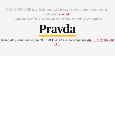
© OUR MEDIA SR a. s. 2026. Autorské práva sú vyhradené a vykonáva ich
vydavateľ,
viac info
.
Blogovací systém Blog.Pravda.sk beží na technológií Wordpress.
Kompletný video servis pre OUR MEDIA SR a.s. zabezpečuje
ARBERTO GROUP
s.r.o.
.