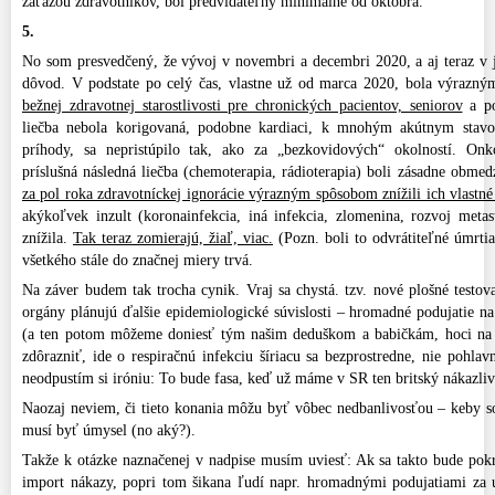
záťažou zdravotníkov, bol predvídateľný minimálne od októbra.
5.
No som presvedčený, že vývoj v novembri a decembri 2020, a aj teraz v j
dôvod. V podstate po celý čas, vlastne už od marca 2020, bola výraz
bežnej zdravotnej starostlivosti pre chronických pacientov, seniorov
a po
liečba nebola korigovaná, podobne kardiaci, k mnohým akútnym stav
príhody, sa nepristúpilo tak, ako za „bezkovidových“ okolností. Onk
príslušná následná liečba (chemoterapia, rádioterapia) boli zásadne obme
za pol roka zdravotníckej ignorácie výrazným spôsobom znížili ich vlastné
akýkoľvek inzult (koronainfekcia, iná infekcia, zlomenina, rozvoj metas
znížila.
Tak teraz zomierajú, žiaľ, viac.
(Pozn. boli to odvrátiteľné úmrti
všetkého stále do značnej miery trvá.
Na záver budem tak trocha cynik. Vraj sa chystá. tzv. nové plošné testova
orgány plánujú ďalšie epidemiologické súvislosti – hromadné podujatie na
(a ten potom môžeme doniesť tým našim deduškom a babičkám, hoci na t
zdôrazniť, ide o respiračnú infekciu šíriacu sa bezprostredne, nie pohlavn
neodpustím si iróniu: To bude fasa, keď už máme v SR ten britský nákazlive
Naozaj neviem, či tieto konania môžu byť vôbec nedbanlivosťou – keby s
musí byť úmysel (no aký?).
Takže k otázke naznačenej v nadpise musím uviesť: Ak sa takto bude pokr
import nákazy, popri tom šikana ľudí napr. hromadnými podujatiami za 