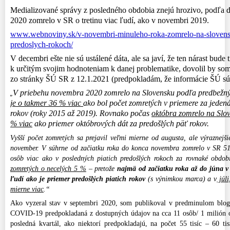
Medializované správy z posledného obdobia znejú hrozivo, podľa 
2020 zomrelo v SR o tretinu viac ľudí, ako v novembri 2019.
www.webnoviny.sk/v-novembri-minuleho-roka-zomrelo-na-slovensku
predoslych-rokoch/
V decembri ešte nie sú ustálené dáta, ale sa javí, že ten nárast bude
k určitým svojim hodnoteniam k danej problematike, dovolil by som 
zo stránky ŠÚ SR z 12.1.2021 (predpokladám, že informácie ŠÚ sú
V priebehu novembra 2020 zomrelo na Slovensku podľa predbežný
„
je o takmer 36 % viac
ako bol počet zomretých v priemere za jeden
rokov (roky 2015 až 2019). Rovnako počas
októbra zomrelo na Slov
% viac
ako priemer októbrových dát za predošlých päť rokov.
Vyšší počet zomretých sa prejavil veľmi mierne od augusta, ale výraznejš
november. V súhrne od začiatku roka do konca novembra zomrelo v SR 51
osôb viac ako v posledných piatich predošlých rokoch za rovnaké obdo
zomretých o necelých 5 %
– pretože
najmä od začiatku roka až do júna 
ľudí ako je priemer predošlých piatich rokov
(s výnimkou marca) a v
júli
mierne viac
.“
Ako vyzeral stav v septembri 2020, som publikoval v predminulom blog
COVID-19 predpokladaná z dostupných údajov na cca 11 osôb/ 1 milión o
posledná kvartál, ako niektorí predpokladajú, na počet 55 tisíc – 60 t