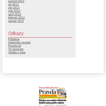
august 2012
júl 2012
jún 2012
máj 2012
apríl 2012
február 2012
január 2012
Odkazy
Fotoblog
Najlepšie recepty
Pravda.sk
TV program
Všetko o víne