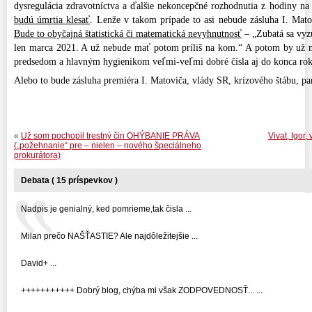
dysregulácia zdravotníctva a ďalšie nekoncepčné rozhodnutia z hodiny na
budú úmrtia klesať
. Lenže v takom prípade to asi nebude zásluha I. Mat
Bude to obyčajná štatistická či matematická nevyhnutnosť
– „Zubatá sa vyz
len marca 2021. A už nebude mať potom príliš na kom.“ A potom by už
predsedom a hlavným hygienikom veľmi-veľmi dobré čísla aj do konca ro
Alebo to bude zásluha premiéra I. Matoviča, vlády SR, krízového štábu, p
«
Už som pochopil trestný čin OHÝBANIE PRÁVA
Vivat, Igor,
(„požehnanie“ pre – nielen – nového špeciálneho
prokurátora)
Debata ( 15 príspevkov )
Nadpis je genialný, ked pomrieme,tak čisla ...
Milan prečo NAŠŤASTIE? Ale najdôležitejšie ...
David+ ...
+++++++++++ Dobrý blog, chýba mi však ZODPOVEDNOSŤ... ...