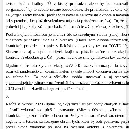
testom buď z krajiny EÚ, z ktorej prichádza, alebo by ho otestovali
zorganizovať by to nebolo možné bezodkladne, ale pri riadnom výkone k
na „organizačný úspech“ plošného testovania na rozhraní októbra a novemb
od septembra, kedy už dovolenková migrácia prirodzene ustáva). To, že t
polovici júla, kedy začali prichádzať informácie z Chorvátska, Slovinska, T
Podľa mojich informácií je hranica SR so susednými štátmi (stále) „korzo
cudzincov prichádzajúcich na Slovensko. (Dostal som osobne informáciu
hraniciach potvrdenie o práci v Rakúsku a negatívny test na COVID-19,
Slovensko a aj z iných okolitých krajín sa púšťalo voľne a bez akejko
kontroly. A obdobne aj z ČR – pozn. hlavne že sme vyhlasovali tzv. červené
Myslím si, že toto zlyhanie vlády, ÚVZ SR, všetkých možných krízovýc
rôznych pandemických komisií, nielen
zvýšilo import koronavírusu na úze
zo zahraničia. To podľa všetkého mohlo smerovať a aj smeroval
epidemiologickej situácie na území SR s hrozbou preťaženia zdravotníc
2020 absolútne zbavili schopnosti „nafúknuť sa“.
3.
Keďže v októbri 2020 (úplne logicky) začali stúpať počty chorých aj hosp
„nápad“ vykonať tzv. plošné testovanie. (Miesto dôslednej zábrane i
hraniciach – pozor! určite nehovorím, že by som nariaďoval karanténu u
negatívnym testom; samozrejme okrem tých, ktorí by boli pozitívni, prí
počas dvoch víkendov po sebe na rozhraní októbra a novembra štá