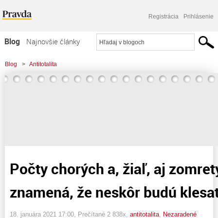
Registrácia
Prihlásenie
Blog
Najnovšie články
Najčítanejšie články
Blog
>
Antitotalita
Najkomentovanejšie články
>
Počty chorých a, žiaľ, aj zomretých stúpajú, čo znamená, že neskôr budú
Zoznam blogov
klesať, či . ..
Komerčné blogy
Počty chorých a, žiaľ, aj zomret
znamená, že neskôr budú klesať, 
18. januára 2021 17:00
, Prečítané 2 838x,
antitotalita
,
Nezaradené