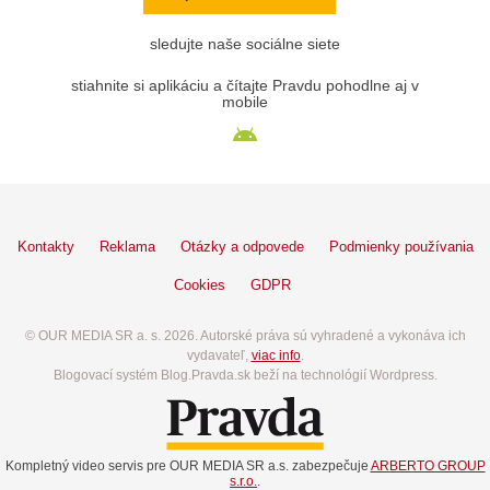
sledujte naše sociálne siete
stiahnite si aplikáciu a čítajte Pravdu pohodlne aj v
mobile
Kontakty
Reklama
Otázky a odpovede
Podmienky používania
Cookies
GDPR
© OUR MEDIA SR a. s. 2026. Autorské práva sú vyhradené a vykonáva ich
vydavateľ,
viac info
.
Blogovací systém Blog.Pravda.sk beží na technológií Wordpress.
Kompletný video servis pre OUR MEDIA SR a.s. zabezpečuje
ARBERTO GROUP
s.r.o.
.