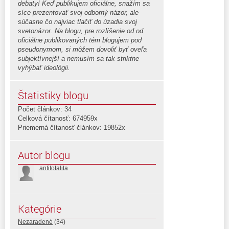
debaty! Keď publikujem oficiálne, snažím sa
síce prezentovať svoj odborný názor, ale
súčasne čo najviac tlačiť do úzadia svoj
svetonázor. Na blogu, pre rozlíšenie od od
oficiálne publikovaných tém blogujem pod
pseudonymom, si môžem dovoliť byť oveľa
subjektívnejší a nemusím sa tak striktne
vyhýbať ideológii.
Štatistiky blogu
Počet článkov: 34
Celková čítanosť: 674959x
Priemerná čítanosť článkov: 19852x
Autor blogu
antitotalita
Kategórie
Nezaradené
(34)