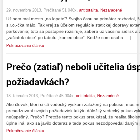
29. novembra 2013, Prečítané 51 040x,
antitotalita
,
Nezaradené
Už som mal mesto „na lopate“! Svojho času sa primátor rozhodol, že
s.r.o.-čka málo. Tak vraj za účelom regulácie statickej dopravy ex
parkovanie; toto sa postupne rozširuje, zaberá už väčšinu sídlisk a
„začiatok obce“ po tabuľu „koniec obce“. Keďže som osoba […]
Pokračovanie článku
Prečo (zatiaľ) neboli učitelia ús
požiadavkách?
18. februára 2013, Prečítané 45 904x,
antitotalita
,
Nezaradené
Ako človek, ktorí si ctí vedecký výskum založený na pokuse, musím p
presadzovaní svojich požiadaviek takýto dôležitý vedecký pokus vyko
neúspešný. Prečo? Pretože tento pokus preukázal, že realita škols
úplne iná, ako sa javilo doteraz a teda pokus nezodpovedal daný
Pokračovanie článku