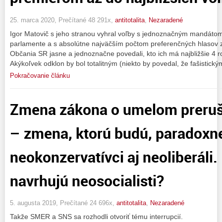
25. marca 2020, Prečítané 48 291x,
antitotalita
,
Nezaradené
Igor Matovič s jeho stranou vyhral voľby s jednoznačným mandátom 
parlamente a s absolútne najväčším počtom preferenčných hlasov z
Občania SR jasne a jednoznačne povedali, kto ich má najbližšie 4 ro
Akýkoľvek odklon by bol totalitným (niekto by povedal, že fašistick
Pokračovanie článku
Zmena zákona o umelom preruš
– zmena, ktorú budú, paradoxne, 
neokonzervatívci aj neoliberáli.
navrhujú neosocialisti?
5. augusta 2019, Prečítané 24 696x,
antitotalita
,
Nezaradené
Takže SMER a SNS sa rozhodli otvoriť tému interrupcií.