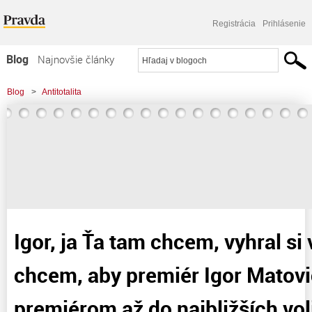
Registrácia
Prihlásenie
Blog
Najnovšie články
Najčítanejšie články
Blog
>
Antitotalita
Najkomentovanejšie články
Zoznam blogov
Komerčné blogy
Igor, ja Ťa tam chcem, vyhral si 
chcem, aby premiér Igor Matovi
premiérom až do najbližších voli