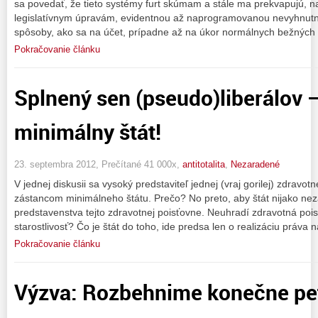
sa povedať, že tieto systémy furt skúmam a stále ma prekvapujú, 
legislatívnym úpravám, evidentnou až naprogramovanou nevyhnutno
spôsoby, ako sa na účet, prípadne až na úkor normálnych bežných 
Pokračovanie článku
Splnený sen (pseudo)liberálov
minimálny štát!
23. septembra 2012, Prečítané 41 000x,
antitotalita
,
Nezaradené
V jednej diskusii sa vysoký predstaviteľ jednej (vraj gorilej) zdravotn
zástancom minimálneho štátu. Prečo? No preto, aby štát nijako ne
predstavenstva tejto zdravotnej poisťovne. Neuhradí zdravotná poi
starostlivosť? Čo je štát do toho, ide predsa len o realizáciu práva n
Pokračovanie článku
Výzva: Rozbehnime konečne pet