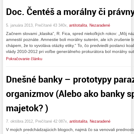
Doc. Čentéš a morálny či právn
5. januára 2013, Prečítané 43 340x,
antitotalita
,
Nezaradené
Začnem slovami „klasika“, R. Fica, spred niekoľkých rokov: „Môj ná
amnestií poznáte. Amnestie boli morálny suterén, ale ich zrušenie b
chápem, že to vyvoláva otázky etiky.“ To, čo predviedli poslanci koa
vlády 2010-2012 pri voľbe generálneho prokurátora bol morálny su
Pokračovanie článku
Dnešné banky – prototypy paraz
organizmov (Alebo ako banky s
majetok? )
7. októbra 2012, Prečítané 42 087x,
antitotalita
,
Nezaradené
V mojich predchádzajúcich blogoch, najmä čo sa venovali prednos