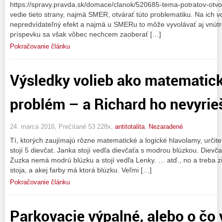
https://spravy.pravda.sk/domace/clanok/520685-tema-potratov-otvor
vedie tieto strany, najmä SMER, otvárať túto problematiku. Na ich 
nepredvídateľný efekt a najmä u SMERu to môže vyvolávať aj vnútr
príspevku sa však vôbec nechcem zaoberať […]
Pokračovanie článku
Výsledky volieb ako matematic
problém – a Richard ho nevyrieš
24. marca 2016, Prečítané 53 228x,
antitotalita
,
Nezaradené
Tí, ktorých zaujímajú rôzne matematické a logické hlavolamy, určite
stojí 5 dievčat. Janka stojí vedľa dievčaťa s modrou blúzkou. Dievča
Zuzka nemá modrú blúzku a stojí vedľa Lenky. … atď., no a treba z
stoja, a akej farby má ktorá blúzku. Veľmi […]
Pokračovanie článku
Parkovacie výpalné, alebo o čo 