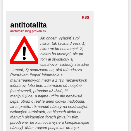
RSS
antitotalita
antitotalita.blog.pravda.sk
Ak chcem vyjadriť svoj
názor, tak hrozia 3 veci: 1)
nikto mi ho neuverejní, 2)
niekto ho uverejní, ale pri
tom aj štylisticky aj
obsahovo - niekedy zásadne
- zmení, 3) nedozviem sa, akú má odozvu.
Prestávam čerpať informácie z
mainstreamových médií a z tzv. nezáviských
inštitútov, lebo tieto informácie sú neúplné
(zatajované), prípadne až lživé, či
manipulujúce, a najmä určite nie nezávislé.
Lepší obraz o realite dnes človek nadobúda,
ak si prečíta rôznorodé názory na nezávislých
webových stránkach, na blogoch alebo na
rôznych diskusných fórach (myslím tým,
prirodzene, tie kultivovanejšie a komplexnejšie
názory). Mám záujem prispievať do tejto