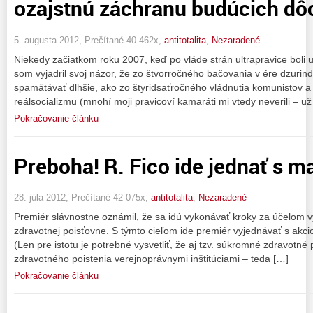
ozajstnú záchranu budúcich dô
5. augusta 2012, Prečítané 40 462x,
antitotalita
,
Nezaradené
Niekedy začiatkom roku 2007, keď po vláde strán ultrapravice boli u
som vyjadril svoj názor, že zo štvorročného bačovania v ére dzuri
spamätávať dlhšie, ako zo štyridsaťročného vládnutia komunistov a
reálsocializmu (mnohí moji pravicoví kamaráti mi vtedy neverili – u
Pokračovanie článku
Preboha! R. Fico ide jednať s m
28. júla 2012, Prečítané 42 075x,
antitotalita
,
Nezaradené
Premiér slávnostne oznámil, že sa idú vykonávať kroky za účelom v
zdravotnej poisťovne. S týmto cieľom ide premiér vyjednávať s akci
(Len pre istotu je potrebné vysvetliť, že aj tzv. súkromné zdravotné
zdravotného poistenia verejnoprávnymi inštitúciami – teda […]
Pokračovanie článku