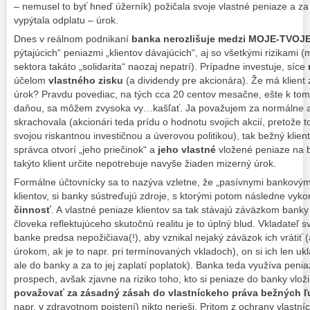
– nemusel to byť hneď úžerník) požičala svoje vlastné peniaze a za t
vypýtala odplatu – úrok.
Dnes v reálnom podnikaní
banka nerozlišuje medzi MOJE-TVOJ
pýtajúcich“ peniazmi „klientov dávajúcich“, aj so všetkými rizikami
sektora takáto „solidarita“ naozaj nepatrí). Prípadne investuje, síce
účelom
vlastného zisku
(a dividendy pre akcionára). Že má klient
úrok? Pravdu povediac, na tých cca 20 centov mesačne, ešte k t
daňou, sa môžem zvysoka vy…kašľať. Ja považujem za normálne a 
skrachovala (akcionári teda prídu o hodnotu svojich akcií, pretože
svojou riskantnou investičnou a úverovou politikou), tak bežný klien
správca otvorí „jeho priečinok“ a
jeho vlastné
vložené peniaze na b
takýto klient určite nepotrebuje navyše žiaden mizerný úrok.
Formálne účtovnícky sa to nazýva vzletne, že „pasívnymi bankovými
klientov, si banky sústreďujú zdroje, s ktorými potom následne vyk
činnosť
. A vlastné peniaze klientov sa tak stávajú záväzkom banky
človeka reflektujúceho skutočnú realitu je to úplný blud. Vkladateľ 
banke predsa nepožičiava(!), aby vznikal nejaký záväzok ich vrátiť
úrokom, ak je to napr. pri termínovaných vkladoch), on si ich len u
ale do banky a za to jej zaplatí poplatok). Banka teda využíva penia
prospech, avšak zjavne na riziko toho, kto si peniaze do banky vloži
považovať za zásadný zásah do vlastníckeho práva bežných ľ
napr. v zdravotnom poistení) nikto nerieši. Pritom z ochrany vlastn