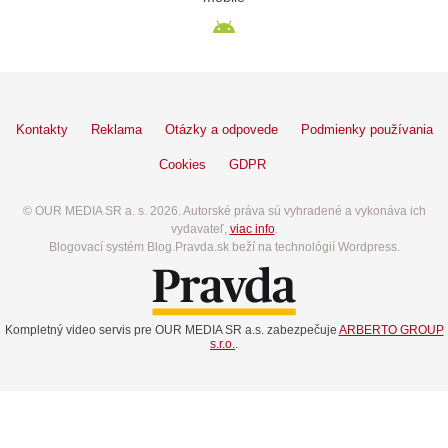
Kontakty
Reklama
Otázky a odpovede
Podmienky používania
Cookies
GDPR
© OUR MEDIA SR a. s. 2026. Autorské práva sú vyhradené a vykonáva ich
vydavateľ,
viac info
.
Blogovací systém Blog.Pravda.sk beží na technológií Wordpress.
Kompletný video servis pre OUR MEDIA SR a.s. zabezpečuje
ARBERTO GROUP
s.r.o.
.