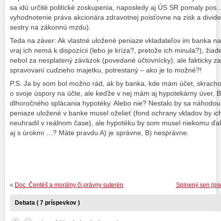
sa idú určité politické zoskupenia, naposledy aj ÚS SR pomaly pos
vyhodnotenie práva akcionára zdravotnej poisťovne na zisk a divid
sestry na zákonnú mzdu).
Teda na záver: Ak vlastné uložené peniaze vkladateľov im banka n
vraj ich nemá k dispozícii (lebo je kríza?, pretože ich minula?), ži
nebol za nesplatený záväzok (povedané účtovnícky), ale fakticky z
spravovaní cudzieho majetku, potrestaný – ako je to možné?!
P.S. Ja by som bol možno rád, ak by banka, kde mám účet, skrachov
o svoje úspory na účte, ale keďže v nej mám aj hypotekárny úver, B
dlhoročného splácania hypotéky. Alebo nie? Nestalo by sa náhodou 
peniaze uložené v banke musel oželieť (fond ochrany vkladov by ich
neuhradil v reálnom čase), ale hypotéku by som musel niekomu ďa
aj s úrokmi …? Máte pravdu A) je správne, B) nesprávne.
«
Doc. Čentéš a morálny či právny suterén
Splnený sen (ps
Debata ( 7 príspevkov )