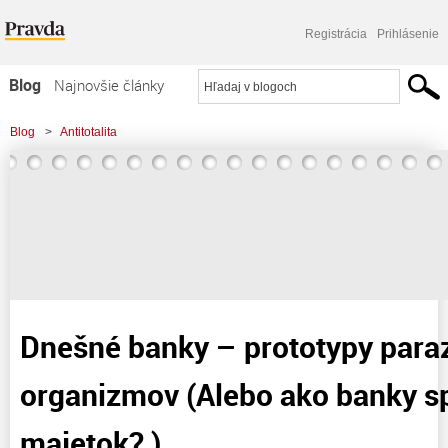
Registrácia
Prihlásenie
Blog
Najnovšie články
Najčítanejšie články
Blog
>
Antitotalita
Najkomentovanejšie články
>
Dnešné banky – prototypy parazitujúcich organizmov (Alebo ako banky
Zoznam blogov
spravujú cudzí majetok? )
Komerčné blogy
Dnešné banky – prototypy paraz
organizmov (Alebo ako banky s
majetok? )