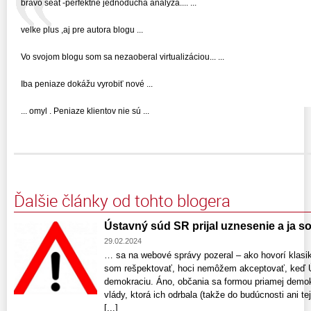
bravo seat -perfektne jednoducha analyza.... ...
velke plus ,aj pre autora blogu ...
Vo svojom blogu som sa nezaoberal virtualizáciou... ...
Iba peniaze dokážu vyrobiť nové ...
... omyl . Peniaze klientov nie sú ...
Ďalšie články od tohto blogera
Ústavný súd SR prijal uznesenie a ja som
29.02.2024
… sa na webové správy pozeral – ako hovorí klasik
som rešpektovať, hoci nemôžem akceptovať, keď Ú
demokraciu. Áno, občania sa formou priamej demok
vlády, ktorá ich odrbala (takže do budúcnosti ani t
[...]