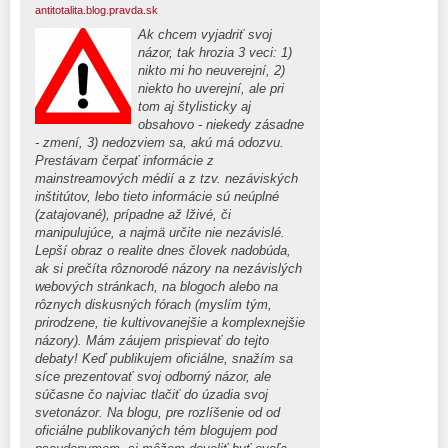
antitotalita.blog.pravda.sk
Ak chcem vyjadriť svoj
názor, tak hrozia 3 veci: 1)
nikto mi ho neuverejní, 2)
niekto ho uverejní, ale pri
tom aj štylisticky aj
obsahovo - niekedy zásadne
- zmení, 3) nedozviem sa, akú má odozvu.
Prestávam čerpať informácie z
mainstreamových médií a z tzv. nezáviských
inštitútov, lebo tieto informácie sú neúplné
(zatajované), prípadne až lživé, či
manipulujúce, a najmä určite nie nezávislé.
Lepší obraz o realite dnes človek nadobúda,
ak si prečíta rôznorodé názory na nezávislých
webových stránkach, na blogoch alebo na
rôznych diskusných fórach (myslím tým,
prirodzene, tie kultivovanejšie a komplexnejšie
názory). Mám záujem prispievať do tejto
debaty! Keď publikujem oficiálne, snažím sa
síce prezentovať svoj odborný názor, ale
súčasne čo najviac tlačiť do úzadia svoj
svetonázor. Na blogu, pre rozlíšenie od od
oficiálne publikovaných tém blogujem pod