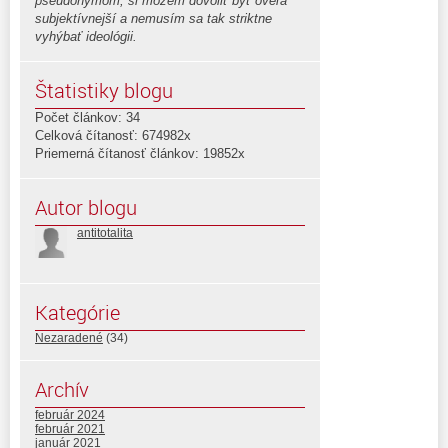
pseudonymom, si môžem dovoliť byť oveľa
subjektívnejší a nemusím sa tak striktne
vyhýbať ideológii.
Štatistiky blogu
Počet článkov: 34
Celková čítanosť: 674982x
Priemerná čítanosť článkov: 19852x
Autor blogu
antitotalita
Kategórie
Nezaradené
(34)
Archív
február 2024
február 2021
január 2021