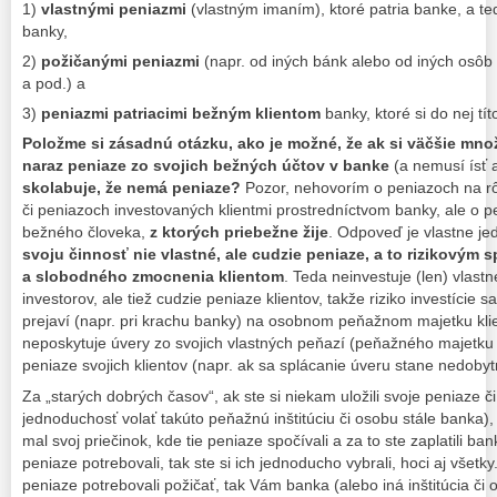
1)
vlastnými peniazmi
(vlastným imaním), ktoré patria banke, a t
banky,
2)
požičanými peniazmi
(napr. od iných bánk alebo od iných osôb 
a pod.) a
3)
peniazmi patriacimi bežným klientom
banky, ktoré si do nej tít
Položme si zásadnú otázku, ako je možné, že ak si väčšie mno
naraz peniaze zo svojich bežných účtov v banke
(a nemusí ísť a
skolabuje, že nemá peniaze?
Pozor, nehovorím o peniazoch na r
či peniazoch investovaných klientmi prostredníctvom banky, ale o
bežného človeka,
z ktorých priebežne žije
. Odpoveď je vlastne j
svoju činnosť nie vlastné, ale cudzie peniaze, a to rizikový
a slobodného zmocnenia klientom
. Teda neinvestuje (len) vlast
investorov, ale tiež cudzie peniaze klientov, takže riziko investície 
prejaví (napr. pri krachu banky) na osobnom peňažnom majetku kli
neposkytuje úvery zo svojich vlastných peňazí (peňažného majetku 
peniaze svojich klientov (napr. ak sa splácanie úveru stane nedobyt
Za „starých dobrých časov“, ak ste si niekam uložili svoje peniaze 
jednoduchosť volať takúto peňažnú inštitúciu či osobu stále banka),
mal svoj priečinok, kde tie peniaze spočívali a za to ste zaplatili ban
peniaze potrebovali, tak ste si ich jednoducho vybrali, hoci aj všetky
peniaze potrebovali požičať, tak Vám banka (alebo iná inštitúcia či 