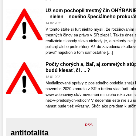
Už som pochopil trestný čin OHÝBANI
– nielen – nového špeciálneho prokurá
14.02.2021
V tomto štáte si furt niekto myslí, že rozširovan
trestných činov sa právo v SR zlepší. Takže dnes s
realizácia slobody slova niekedy je, a niekedy nie 
policajt alebo prokurátor). Až do zavedenia skutkov
práva“ napokon o tom samostatne [...]
Počty chorých a, žiaľ, aj zomretých st
budú klesať, či . .. ?
18.01.2021
Medializované správy z posledného obdobia znejú 
novembri 2020 zomrelo v SR o tretinu viac ľudí, a
www.webnoviny.sk/v-novembri-minuleho-roka-zomrelo
nez-v-predoslych-rokoch/ V decembri ešte nie sú ust
nárast bude tiež výrazný. Skôr, ako prejdem k určitý
RSS
antitotalita