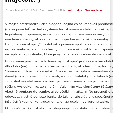
7. októbra 2012 11:53
, Prečítané 42 088x,
antitotalita
,
Nezaradené
V mojich predchádzajúcich blogoch, najmä čo sa venovali prednos
(dá sa povedať, že tieto systémy furt skúmam a stále ma prekvapu
legislatívnym úpravám, evidentnou až naprogramovanou nevyhnutno
uvedené spôsoby, ako sa na účet, prípadne až na úkor normálnych
tzv. „finančné skupiny“, častokrát s priamou spoluúčasťou štátu (n
represívneho aparátu voči bežným ľuďom – ako príklad som spomína
nezaplatenia poistného, ktoré je vymáhané za účelom dividendy akc
Fungovanie predmetných „finančných skupín“ je v zásade len obdob
dlhodobo (ne)vnímame, a tolerujeme u bánk, ako tiež určitej formy 
Slovensku). Hneď na začiatok: Dnes už asi nenájdete zamestnávate
dávať (oficiálnu) mzdu v hotovosti; a v podnikateľských vzťahoch (n
živnostníkmi) štát neustále znižuje hranicu sumy, ktorú je možné uhr
rúčky). Výsledkom je, že sme čím ďalej, tým viac
donútený (štátn
vlastné peniaze do banky,
aj so všetkými rizikami. No presnejšie
odovzdať vlastné peniaze banke
do takmer absolútnej dispozičnej 
inštitúcii (skupine) konajúcej len a len za účelom vytvorenia zisku
.
O čo ide? Banka v skutočnosti disponuje v podstate troma druhmi p